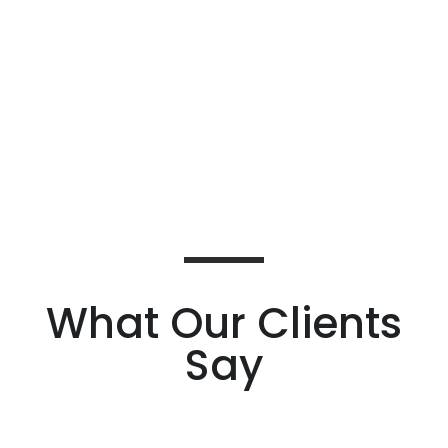
What Our Clients
Say
Lorem ipsum dolor sit amet, consectetur adipiscing
elit. Ut elit tellus, luctus nec ullamcorper mattis,